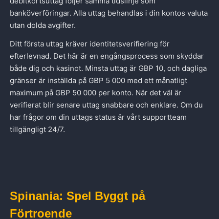
debitkortsuttag följer samma tidslinje som
banköverföringar. Alla uttag behandlas i din kontos valuta
utan dolda avgifter.
Ditt första uttag kräver identitetsverifiering för
efterlevnad. Det här är en engångsprocess som skyddar
både dig och kasinot. Minsta uttag är GBP 10, och dagliga
gränser är inställda på GBP 5 000 med ett månatligt
maximum på GBP 50 000 per konto. När det väl är
verifierat blir senare uttag snabbare och enklare. Om du
har frågor om din uttags status är vårt supportteam
tillgängligt 24/7.
Spinania: Spel Byggt på
Förtroende