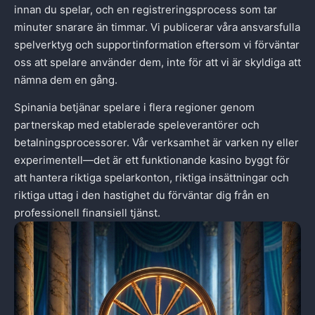
innan du spelar, och en registreringsprocess som tar
minuter snarare än timmar. Vi publicerar våra ansvarsfulla
spelverktyg och supportinformation eftersom vi förväntar
oss att spelare använder dem, inte för att vi är skyldiga att
nämna dem en gång.
Spinania betjänar spelare i flera regioner genom
partnerskap med etablerade speleverantörer och
betalningsprocessorer. Vår verksamhet är varken ny eller
experimentell—det är ett funktionande kasino byggt för
att hantera riktiga spelarkonton, riktiga insättningar och
riktiga uttag i den hastighet du förväntar dig från en
professionell finansiell tjänst.