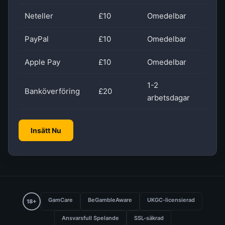
Neteller
£10
Omedelbar
In
PayPal
£10
Omedelbar
In
Apple Pay
£10
Omedelbar
In
1-2
Banköverföring
£20
In
arbetsdagar
Insätt Nu
GamCare
BeGambleAware
UKGC-licensierad
18+
Ansvarsfull Spelande
SSL-säkrad