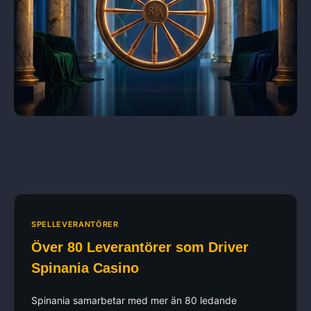
SPELLEVERANTÖRER
Över 80 Leverantörer som Driver
Spinania Casino
Spinania samarbetar med mer än 80 ledande