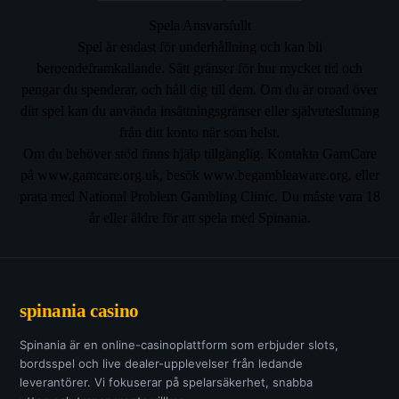
Spela Ansvarsfullt
Spel är endast för underhållning och kan bli
beroendeframkallande. Sätt gränser för hur mycket tid och
pengar du spenderar, och håll dig till dem. Om du är oroad över
ditt spel kan du använda insättningsgränser eller självuteslutning
från ditt konto när som helst.
Om du behöver stöd finns hjälp tillgänglig. Kontakta GamCare
på www.gamcare.org.uk, besök www.begambleaware.org, eller
prata med National Problem Gambling Clinic. Du måste vara 18
år eller äldre för att spela med Spinania.
spinania casino
Spinania är en online-casinoplattform som erbjuder slots,
bordsspel och live dealer-upplevelser från ledande
leverantörer. Vi fokuserar på spelarsäkerhet, snabba