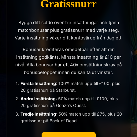
Gratissnurr
Bygga ditt saldo över tre insättningar och tjäna
matchbonusar plus gratissnurr med varje steg.
Varje insättning växer ditt kontovärde från dag ett.
Bonusar krediteras omedelbar efter att din
insättning godkänts. Minsta insättning är £10 per
nivå. Alla bonusar har ett 40x omsättningskrav på
bonusbeloppet innan du kan ta ut vinster.
Första Insättning
: 100% match upp till £100, plus
20 gratissnurr på Starburst.
Andra Insättning
: 50% match upp till £100, plus
20 gratissnurr på Gonzo's Quest.
Tredje Insättning
: 50% match upp till £75, plus 20
gratissnurr på Book of Dead.