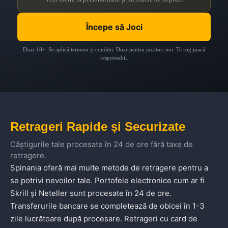
Începe să Joci
Doar 18+. Se aplică termeni și condiții. Doar pentru jucători noi. Te rog joacă
responsabil.
Retrageri Rapide și Securizate
Câștigurile tale procesate în 24 de ore fără taxe de
retragere.
Spinania oferă mai multe metode de retragere pentru a
se potrivi nevoilor tale. Portofele electronice cum ar fi
Skrill și Neteller sunt procesate în 24 de ore.
Transferurile bancare se completează de obicei în 1-3
zile lucrătoare după procesare. Retrageri cu card de