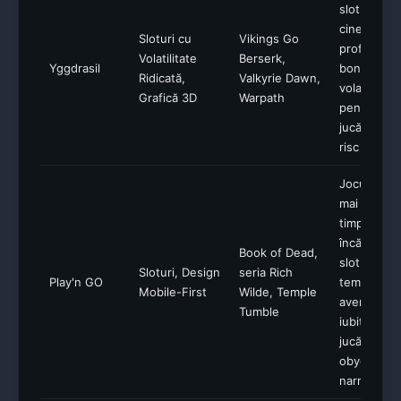
slot
cinematic 
Sloturi cu
Vikings Go
profunzim
Volatilitate
Berserk,
Yggdrasil
bonus;
Ridicată,
Valkyrie Dawn,
volatilitate
Grafică 3D
Warpath
pentru
jucători cu
risc ridicat
Jocuri cu c
mai rapid
timp de
încărcare;
Book of Dead,
sloturi cu
Sloturi, Design
seria Rich
Play'n GO
temă
Mobile-First
Wilde, Temple
aventură
Tumble
iubite de
jucătorii cu
obyciuri
narrative