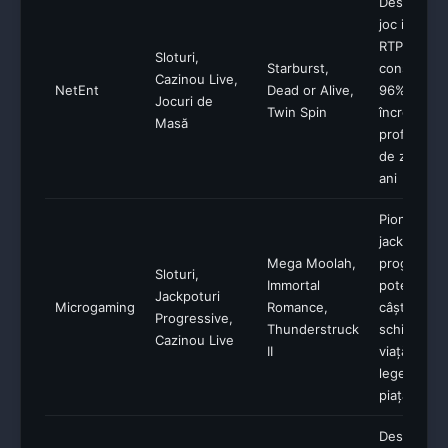
Design de
joc iconic;
RTP
Sloturi,
Starburst,
consistent
Cazinou Live,
NetEnt
Dead or Alive,
96%+; de
Jocuri de
Twin Spin
încredere 
Masă
profesioniș
de zeci de
ani
Pionier de
jackpot
Mega Moolah,
progresiv;
Sloturi,
Immortal
potențial d
Jackpoturi
Microgaming
Romance,
câștig care
Progressive,
Thunderstruck
schimbă
Cazinou Live
II
viață;
legendă în
piața RO
Design de