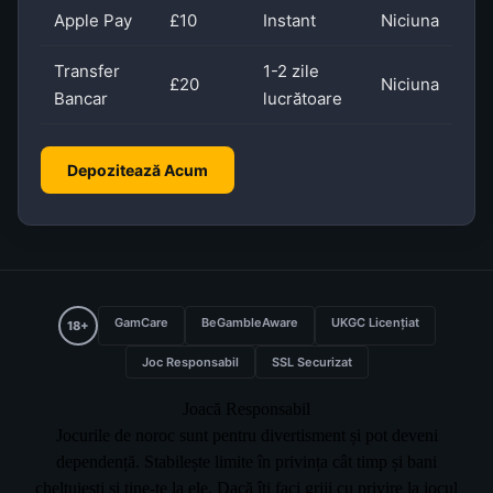
Apple Pay
£10
Instant
Niciuna
Transfer
1-2 zile
£20
Niciuna
Bancar
lucrătoare
Depozitează Acum
GamCare
BeGambleAware
UKGC Licențiat
18+
Joc Responsabil
SSL Securizat
Joacă Responsabil
Jocurile de noroc sunt pentru divertisment și pot deveni
dependență. Stabilește limite în privința cât timp și bani
cheltuiești și ține-te la ele. Dacă îți faci griji cu privire la jocul