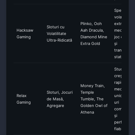
Specialiști 
volatilitate
Plinko, Ooh
extremă;
Sloturi cu
Hacksaw
Aah Dracula,
mecanici d
Volatilitate
Gaming
Diamond Mine
joc dinami
Ultra-Ridicată
Extra Gold
și
transparen
statistică
Studio în
creștere
rapidă cu
Money Train,
mecanici
Sloturi, Jocuri
Temple
Relax
unice; RTP
de Masă,
Tumble, The
Gaming
uri
Agregare
Golden Owl of
competitiv
Athena
și
performan
fiabilă